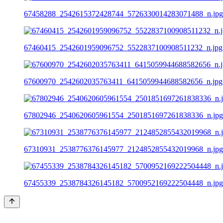
67458288_2542615372428744_5726330014283071488_n.jpg
67460415_2542601959096752_5522837100908511232_n.jpg
67600970_2542602035763411_6415059944688582656_n.jpg
67802946_2540620605961554_2501851697261838336_n.jpg
67310931_2538776376145977_2124852855432019968_n.jpg
67455339_2538784326145182_5700952169222504448_n.jpg